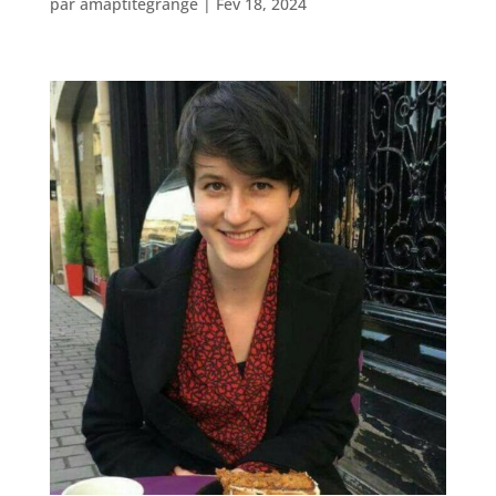
par
amaptitegrange
|
Fév 18, 2024